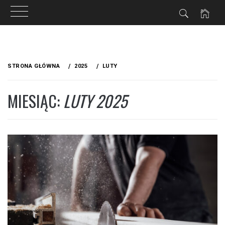
IA
Przejdź
do
STRONA GŁÓWNA
2025
LUTY
treści
MIESIĄC:
LUTY 2025