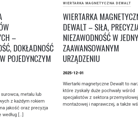
WIERTARKA MAGNETYCZNA DEWALT
A
WIERTARKA MAGNETYCZ
KÓW
DEWALT – SIŁA, PRECYZJA
CH –
NIEZAWODNOŚĆ W JEDN
OŚĆ, DOKŁADNOŚĆ
ZAAWANSOWANYM
A W POJEDYNCZYM
URZĄDZENIU
2025-12-01
Wiertarki magnetyczne Dewalt to nar
które zyskały duże pochwały wśród
 surowca, metalu lub
specjalistów z sektora przemysłowej
owych z każdym rokiem
montażowej i naprawczej, a także wś
ma jakość oraz precyzja
e według […]