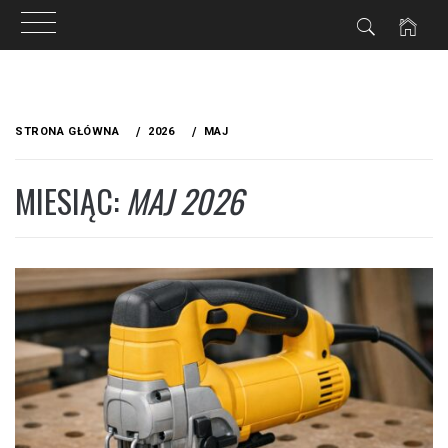
IA
Przejdź
do
STRONA GŁÓWNA
2026
MAJ
treści
MIESIĄC:
MAJ 2026