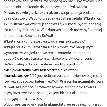
dopasowywanie narzędzi za pomocą aplikacji. Wyjątkowo silne
urządzenia, doskonałe do intensywnego użytkowania.
Milwaukee wkrętarka akumulatorowa
proponuje wielką moc i
czas obrotowy. Wady to przede wszystkim opłata.
Wkrętarka
akumulatorowa
często jest droższa, co może być trudnością
dla niektórych klientów. W niektórych krajach może być trudniej
dostępne niż Bosch czy DeWalt.
Wkrętarka akumulatorowa z udarem
jaką zakupić?
Wkrętarka akumulatorowa Bosch
może być najlepszym
wyborem ze względu na wszechstronność, dostępność
dodatków również znakomitą jakość w praktycznej cenie.
DeWalt
wkrętarka akumulatorowa
https://elkar-
sklep.pl/wiertarko-wkretarki/wiertarko-wkretarki-
akumulatorowe/5/10
jest dobrym zakupem dzięki swojej mocy
również sposobowi baterii FlexVolt.
Wkrętarka akumulatorowa
Milwaukee
proponuje zaawansowane technologie również
najwyższą trwałość, co robi, że jest idealna dla bardzo
pracujących fachowców.
Wybór
wiertarko-wkrętarki akumulatorowej
uzależniony jest