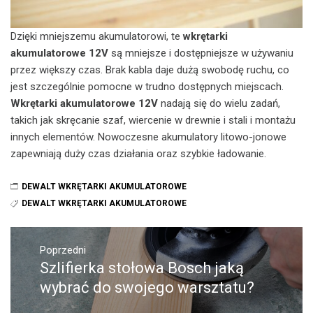
Dzięki mniejszemu akumulatorowi, te
wkrętarki
akumulatorowe 12V
są mniejsze i dostępniejsze w używaniu
przez większy czas. Brak kabla daje dużą swobodę ruchu, co
jest szczególnie pomocne w trudno dostępnych miejscach.
Wkrętarki akumulatorowe 12V
nadają się do wielu zadań,
takich jak skręcanie szaf, wiercenie w drewnie i stali i montażu
innych elementów. Nowoczesne akumulatory litowo-jonowe
zapewniają duży czas działania oraz szybkie ładowanie.
DEWALT WKRĘTARKI AKUMULATOROWE
DEWALT WKRĘTARKI AKUMULATOROWE
Nawigacja
wpisu
Poprzedni
Szlifierka stołowa Bosch jaką
Poprzedni
wpis:
wybrać do swojego warsztatu?